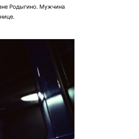
евне Родыгино. Мужчина
нице.