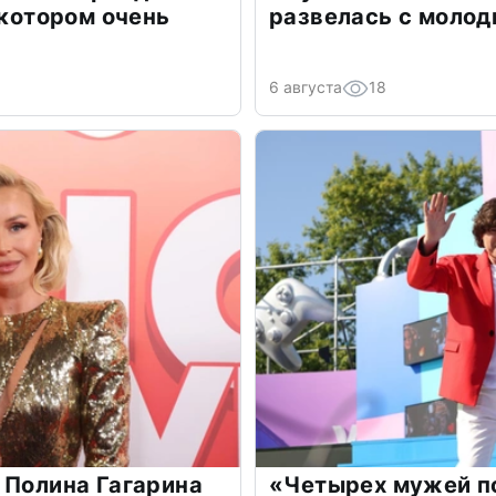
 котором очень
развелась с моло
6 августа
18
 Полина Гагарина
«Четырех мужей п