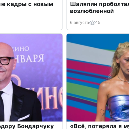
ые кадры с новым
Шаляпин проболтал
возлюбленной
6 августа
15
едору Бондарчуку
«Всё, потеряла я 