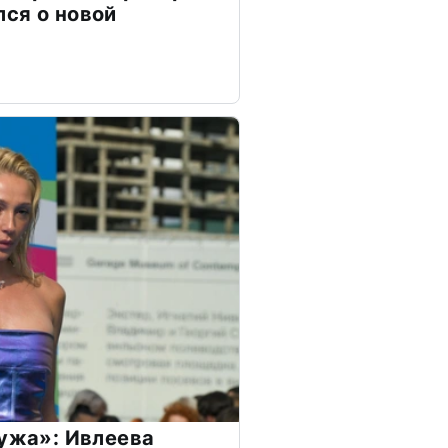
ся о новой
мужа»: Ивлеева