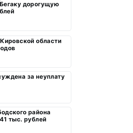
 Бегаку дорогущую
ублей
 Кировской области
ходов
суждена за неуплату
бодского района
41 тыс. рублей