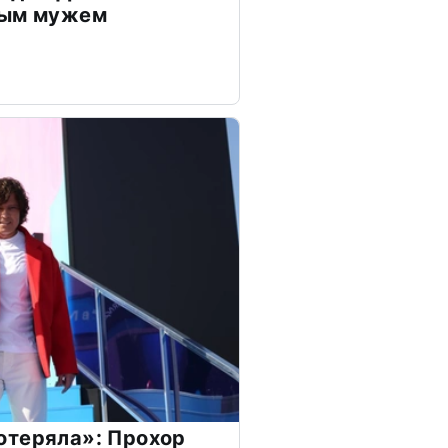
дым мужем
отеряла»: Прохор