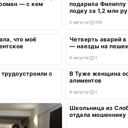
роман — с кем
подарила Филиппу
лодку за 1,2 млн р
5 августа
169
ала, что моё
Четверть аварий в
ентское
— наезды на пеше
6 августа
1
 трудоустроили с
В Туже женщина о
алиментов
6 августа
1
Школьница из Сло
отдала мошеннику 