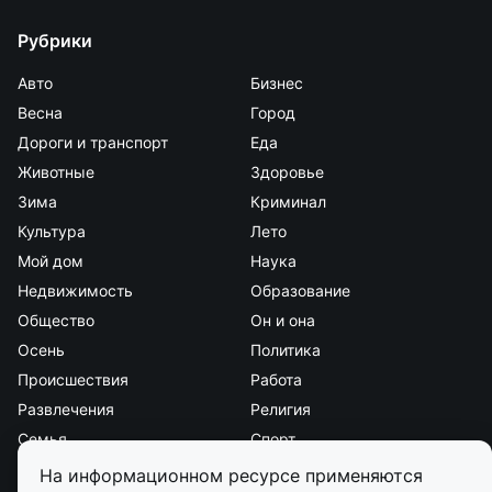
Рубрики
Авто
Бизнес
Весна
Город
Дороги и транспорт
Еда
Животные
Здоровье
Зима
Криминал
Культура
Лето
Мой дом
Наука
Недвижимость
Образование
Общество
Он и она
Осень
Политика
Происшествия
Работа
Развлечения
Религия
Семья
Спорт
Стиль и красота
Страна и мир
На информационном ресурсе применяются