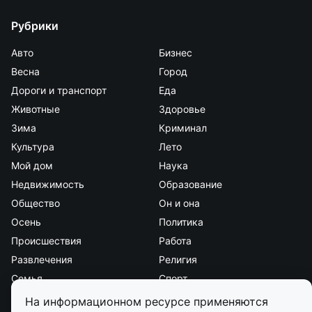
Рубрики
Авто
Бизнес
Весна
Город
Дороги и транспорт
Еда
Животные
Здоровье
Зима
Криминал
Культура
Лето
Мой дом
Наука
Недвижимость
Образование
Общество
Он и она
Осень
Политика
Происшествия
Работа
Развлечения
Религия
Семья
Спорт
Стиль и красота
Страна и мир
На информационном ресурсе применяются