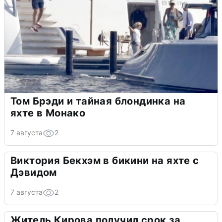
Том Брэди и тайная блондинка на
яхте в Монако
7 августа
2
Виктория Бекхэм в бикини на яхте с
Дэвидом
7 августа
2
Житель Кирова получил срок за