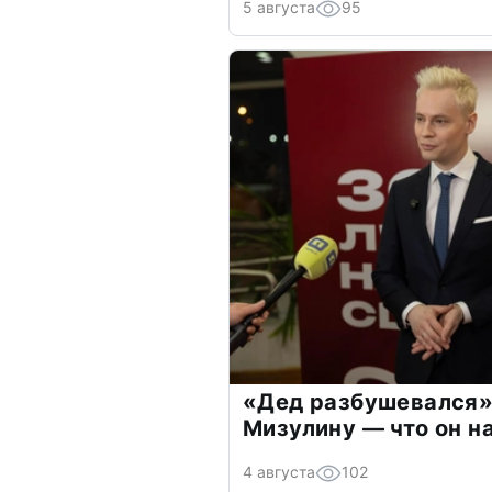
5 августа
95
«Дед разбушевался»
Мизулину — что он н
4 августа
102