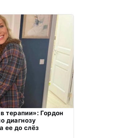
 в терапии»: Гордон
о диагнозу
а ее до слёз