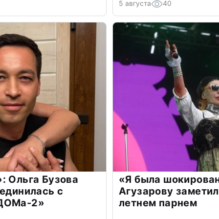
5 августа
40
: Ольга Бузова
«Я была шокирова
оединилась с
Агузарову заметил
«ДОМа-2»
летнем парнем