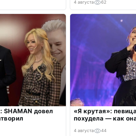
4 августа
62
: SHAMAN довел
«Я крутая»: певиц
атворил
похудела — как он
4 августа
44