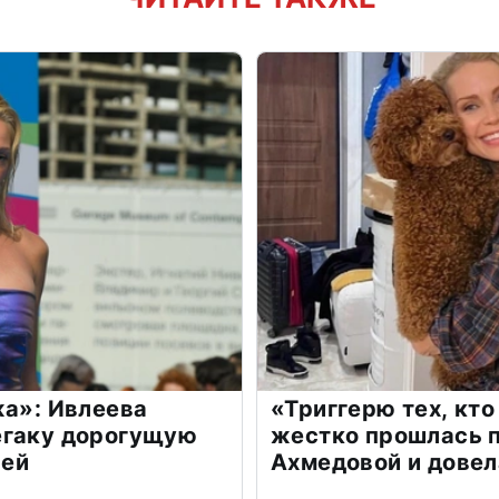
жа»: Ивлеева
«Триггерю тех, кто
егаку дорогущую
жестко прошлась п
лей
Ахмедовой и довел