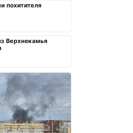
и похитителя
из Верхнекамья
я