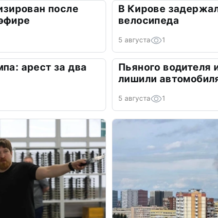
лизирован после
В Кирове задержал
 эфире
велосипеда
5 августа
1
па: арест за два
Пьяного водителя 
лишили автомобил
5 августа
1