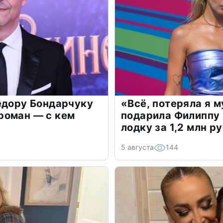
едору Бондарчуку
«Всё, потеряла я 
роман — с кем
подарила Филиппу
лодку за 1,2 млн р
5 августа
144