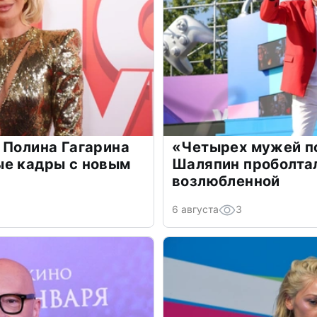
 Полина Гагарина
«Четырех мужей п
ые кадры с новым
Шаляпин проболтал
возлюбленной
6 августа
3