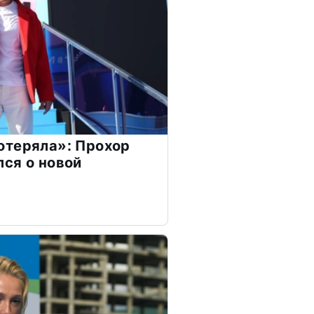
отеряла»: Прохор
ся о новой