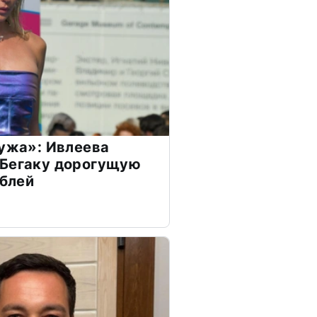
мужа»: Ивлеева
 Бегаку дорогущую
ублей