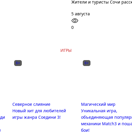
Жители и туристы Сочи расск
5 августа
0
ИГРЫ
6+
6+
Северное слияние
Магический мир
Новый хит для любителей
Уникальная игра,
оди
игры жанра Соедини 3!
объединяющая популя
механики Match3 и пош
е
бои!