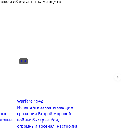
азали об атаке БПЛА 5 августа
18+
Warfare 1942
Испытайте захватывающие
рные
сражения Второй мировой
аговые
войны: быстрые бои,
огромный арсенал, настройка,