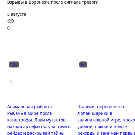
Взрывы в Воронеже после сигнала тревоги
5 августа
0
12+
6+
Аномальная рыбалка
Шарики: первое место
Рыбачь в мире после
Лопай шарики в
катастрофы. Лови мутантов,
залипательной игре, прох
находи артефакты, участвуй в
уровни, покоряй новые
рейдах и раскрывай тайны
рекорды и занимай первы