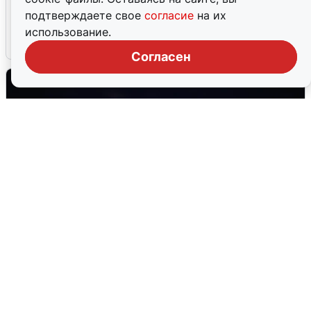
после сигнала тревоги
подтверждаете свое
согласие
на их
использование.
5 августа
0
Согласен
Взрывы в Воронеже после сигнала
тревоги