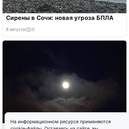
Сирены в Сочи: новая угроза БПЛА
6 августа
0
На информационном ресурсе применяются
В Воронеже прогремели взрывы
cookie-файлы. Оставаясь на сайте, вы