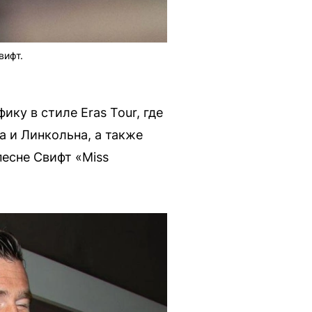
вифт.
ку в стиле Eras Tour, где
а и Линкольна, а также
 песне Свифт «Miss