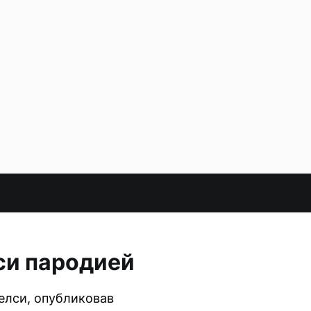
си пародией
елси, опубликовав