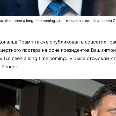
а «It«s been a long time coming…» — отсылка к одной из песен С
Дональд Трамп также опубликовал в соцсетях графи
нцертного постера на фоне президентов Вашингтон
It«s been a long time coming...» была отсылкой к
 Prince».