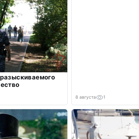
 разыскиваемого
чество
8 августа
1