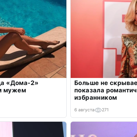
зда «Дома-2»
Больше не скрывае
м мужем
показала романти
избранником
6 августа
271