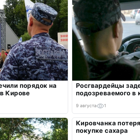
ечили порядок на
Росгвардейцы зад
 в Кирове
подозреваемого в 
9 августа
1
Кировчанка потеря
покупке сахара