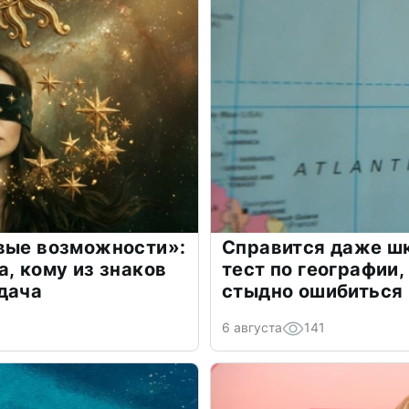
овые возможности»:
Справится даже шк
а, кому из знаков
тест по географии,
дача
стыдно ошибиться
6 августа
141