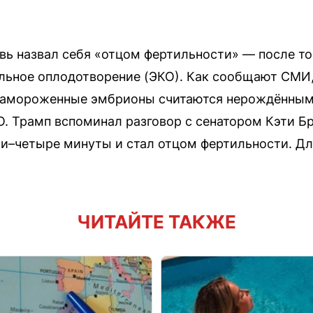
вь назвал себя «отцом фертильности» — после то
ьное оплодотворение (ЭКО). Как сообщают СМИ, 
 замороженные эмбрионы считаются нерождёнными
О. Трамп вспоминал разговор с сенатором Кэти Бр
три–четыре минуты и стал отцом фертильности. Д
ЧИТАЙТЕ ТАКЖЕ