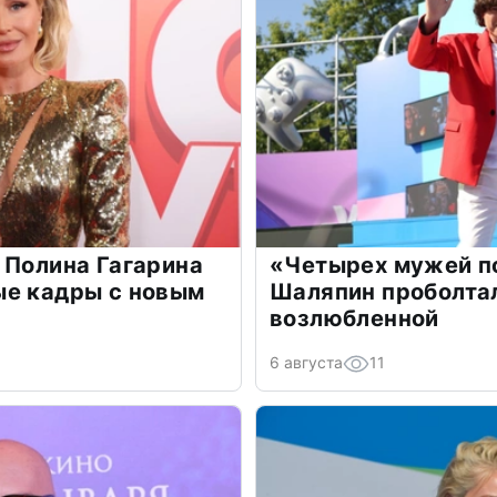
 Полина Гагарина
«Четырех мужей п
ые кадры с новым
Шаляпин проболтал
возлюбленной
6 августа
11