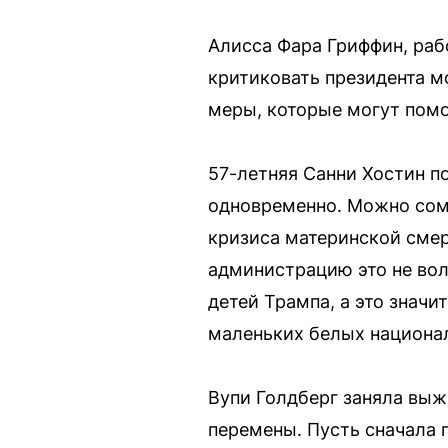
Алисса Фара Гриффин, раб
критиковать президента мо
меры, которые могут помо
57-летняя Санни Хостин п
одновременно. Можно сомн
кризиса материнской сме
администрацию это не волн
детей Трампа, а это знач
маленьких белых национа
Вупи Голдберг заняла выж
перемены. Пусть сначала п