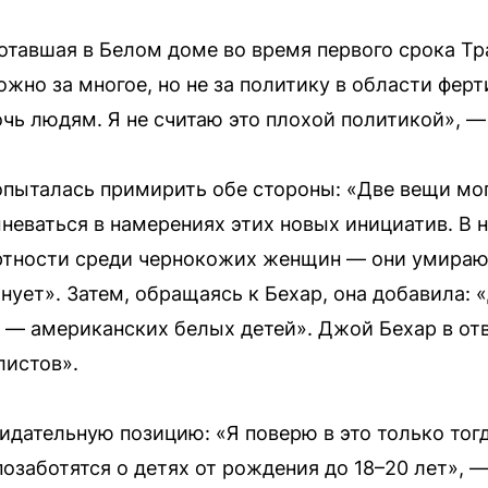
отавшая в Белом доме во время первого срока Тра
жно за многое, но не за политику в области фер
чь людям. Я не считаю это плохой политикой», — 
опыталась примирить обе стороны: «Две вещи мо
еваться в намерениях этих новых инициатив. В 
ртности среди чернокожих женщин — они умирают
ует». Затем, обращаясь к Бехар, она добавила: 
ит — американских белых детей». Джой Бехар в от
листов».
идательную позицию: «Я поверю в это только тог
озаботятся о детях от рождения до 18–20 лет», —