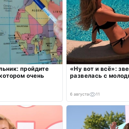
льник: пройдите
«Ну вот и всё»: з
 котором очень
развелась с моло
6 августа
11