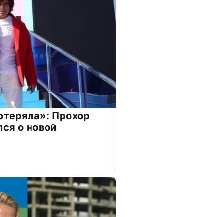
отеряла»: Прохор
ся о новой