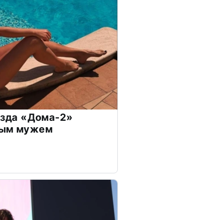
везда «Дома-2»
дым мужем