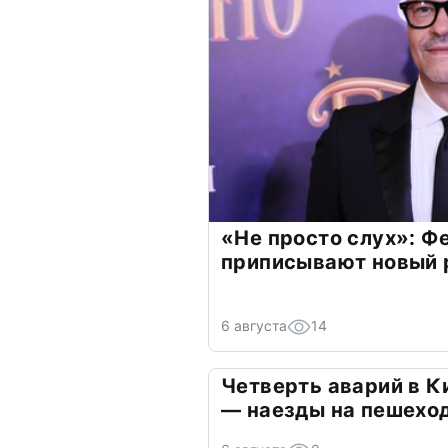
«Не просто слух»: Ф
приписывают новый 
6 августа
14
Четверть аварий в К
— наезды на пешехо