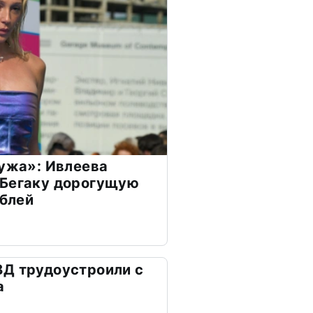
мужа»: Ивлеева
 Бегаку дорогущую
ублей
ВД трудоустроили с
а