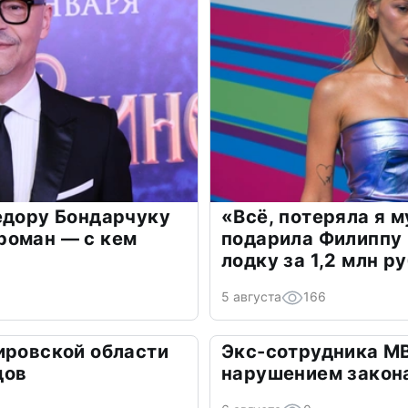
едору Бондарчуку
«Всё, потеряла я 
роман — с кем
подарила Филиппу
лодку за 1,2 млн р
5 августа
166
ировской области
Экс-сотрудника М
дов
нарушением закон