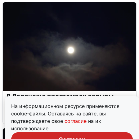
В Воронеже прогремели взрывы
после сигнала тревоги
На информационном ресурсе применяются
cookie-файлы. Оставаясь на сайте, вы
5 августа
0
подтверждаете свое
согласие
на их
использование.