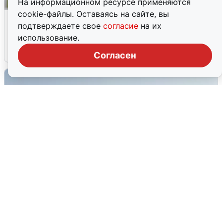
На информационном ресурсе применяются
cookie-файлы. Оставаясь на сайте, вы
Волгоградцы остались без
подтверждаете свое
согласие
на их
мобильного интернета
использование.
6 августа
0
Согласен
Сирены в Сочи: новая угроза БПЛА