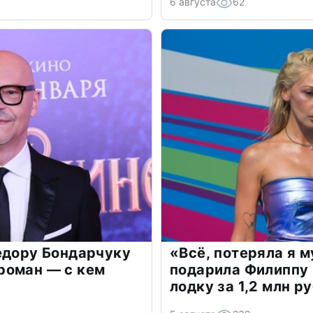
6 августа
62
едору Бондарчуку
«Всё, потеряла я 
роман — с кем
подарила Филиппу
лодку за 1,2 млн р