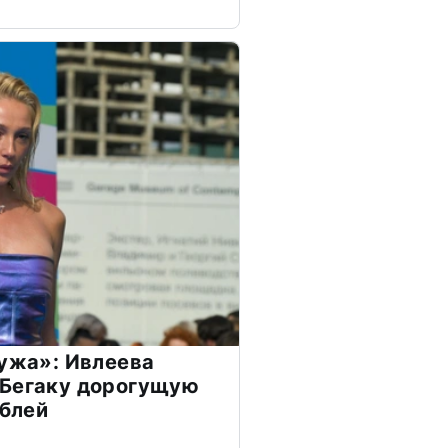
мужа»: Ивлеева
 Бегаку дорогущую
ублей