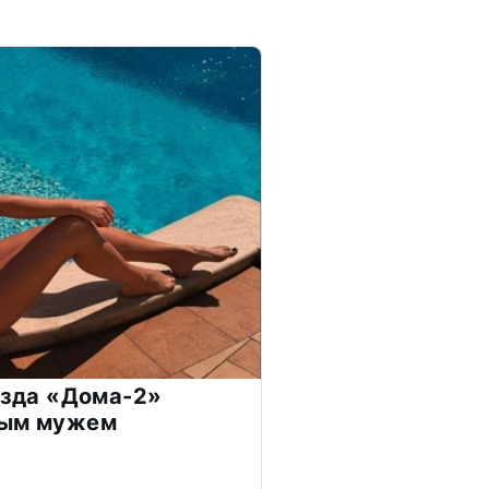
везда «Дома-2»
дым мужем