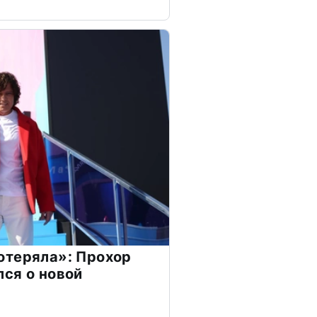
отеряла»: Прохор
ся о новой