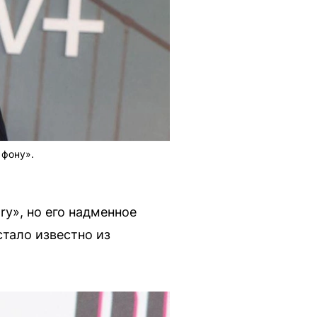
 фону».
ry», но его надменное
стало известно из