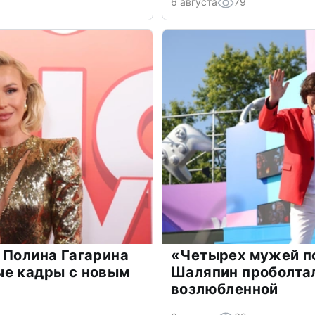
6 августа
79
 Полина Гагарина
«Четырех мужей п
ые кадры с новым
Шаляпин проболтал
возлюбленной