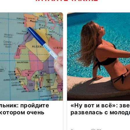
льник: пройдите
«Ну вот и всё»: з
 котором очень
развелась с моло