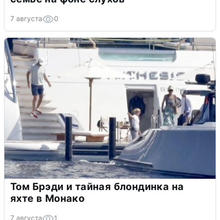
7 августа
0
Том Брэди и тайная блондинка на
яхте в Монако
7 августа
1