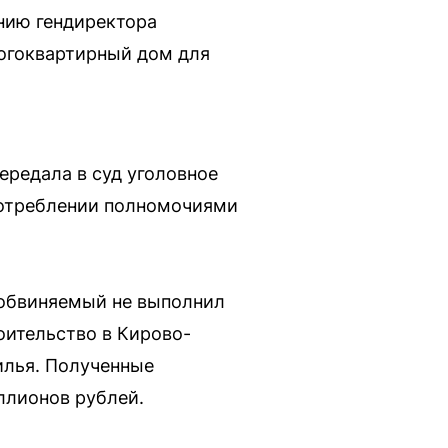
нию гендиректора
огоквартирный дом для
ередала в суд уголовное
потреблении полномочиями
а обвиняемый не выполнил
оительство в Кирово-
илья. Полученные
ллионов рублей.