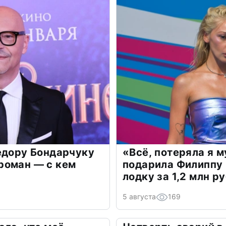
едору Бондарчуку
«Всё, потеряла я 
роман — с кем
подарила Филиппу
лодку за 1,2 млн р
5 августа
169