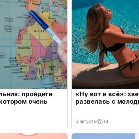
льник: пройдите
«Ну вот и всё»: з
 котором очень
развелась с моло
6 августа
18