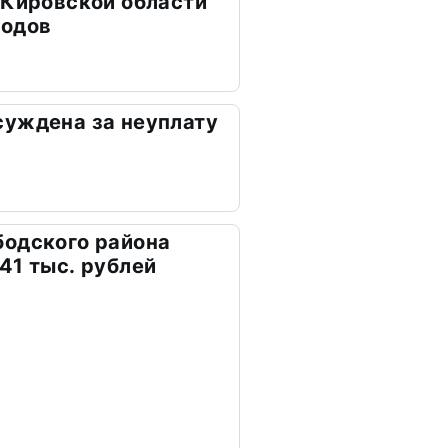
 Кировской области
ходов
суждена за неуплату
бодского района
41 тыс. рублей