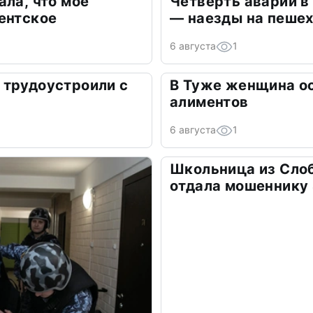
ала, что моё
Четверть аварий в
ентское
— наезды на пеше
6 августа
1
 трудоустроили с
В Туже женщина о
алиментов
6 августа
1
Школьница из Сло
отдала мошеннику 