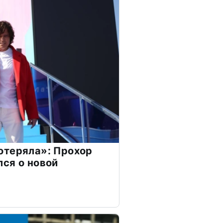
отеряла»: Прохор
ся о новой