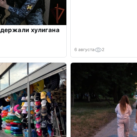
адержали хулигана
6 августа
2