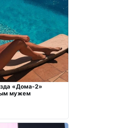
везда «Дома-2»
дым мужем