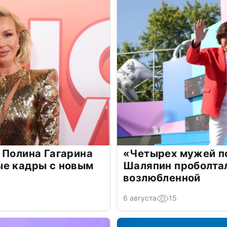
 Полина Гагарина
«Четырех мужей п
ые кадры с новым
Шаляпин проболтал
возлюбленной
6 августа
15