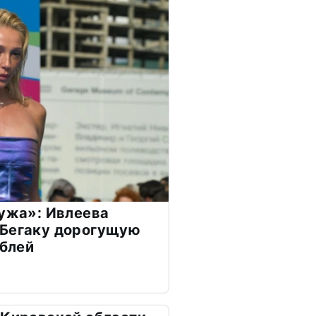
мужа»: Ивлеева
 Бегаку дорогущую
ублей