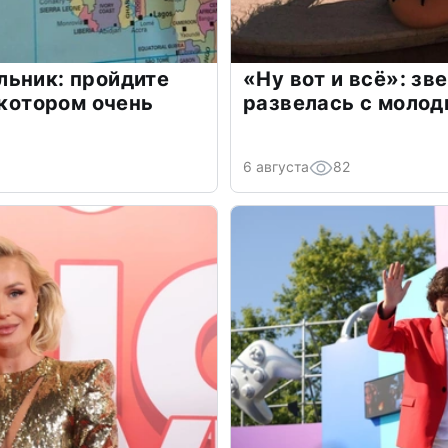
льник: пройдите
«Ну вот и всё»: з
 котором очень
развелась с моло
6 августа
82