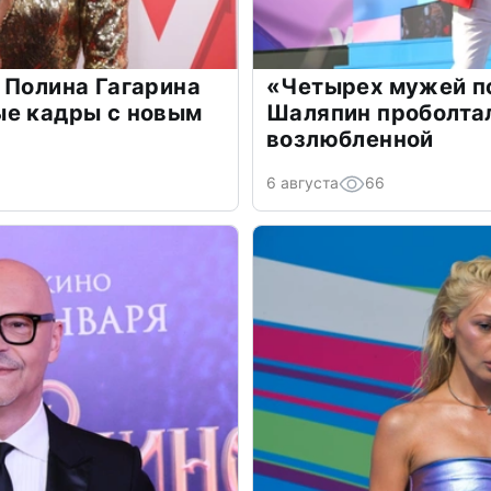
 Полина Гагарина
«Четырех мужей п
ые кадры с новым
Шаляпин проболтал
возлюбленной
6 августа
66