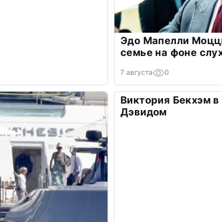
Эдо Мапелли Моцц
семье на фоне слу
7 августа
0
Виктория Бекхэм в 
Дэвидом