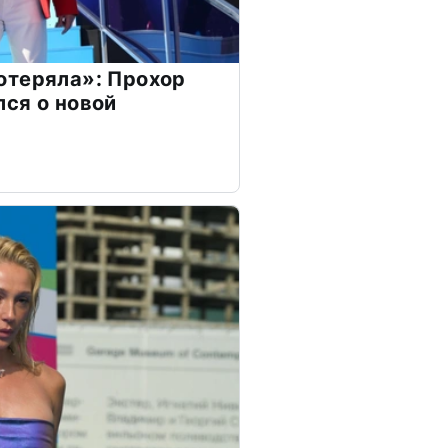
отеряла»: Прохор
ся о новой