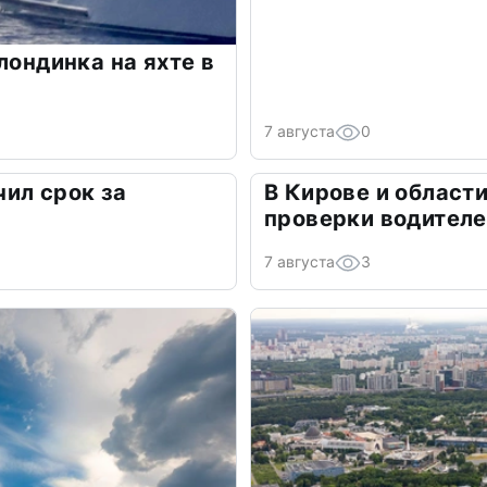
лондинка на яхте в
7 августа
0
ил срок за
В Кирове и област
а
проверки водител
7 августа
3