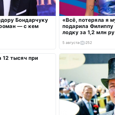
едору Бондарчуку
«Всё, потеряла я 
роман — с кем
подарила Филиппу
лодку за 1,2 млн р
5 августа
252
 12 тысяч при