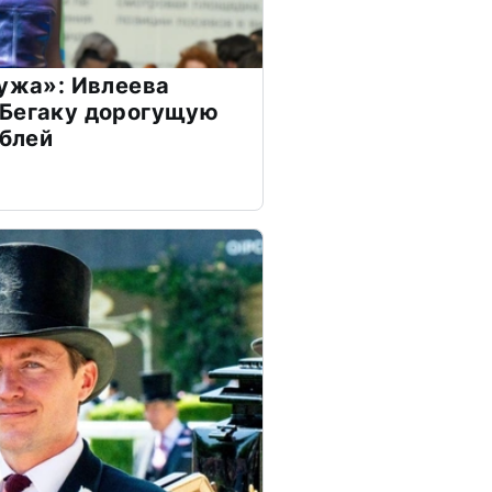
мужа»: Ивлеева
 Бегаку дорогущую
ублей