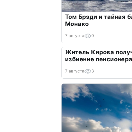
Том Брэди и тайная б
Монако
7 августа
0
Житель Кирова получ
избиение пенсионер
7 августа
3