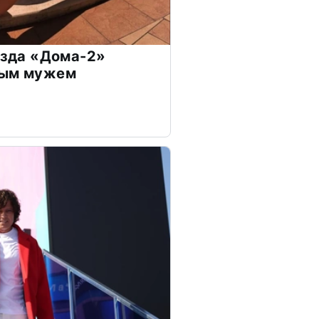
везда «Дома-2»
дым мужем