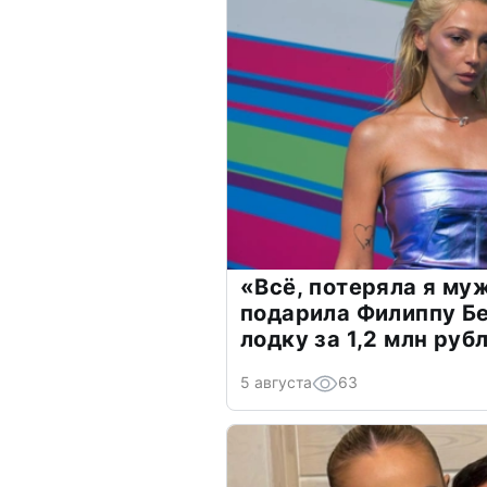
«Всё, потеряла я му
подарила Филиппу Б
лодку за 1,2 млн руб
5 августа
63