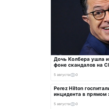
Дочь Колбера ушла и
фоне скандалов на C
5 августа
0
Perez Hilton госпита
инцидента в прямом
5 августа
0