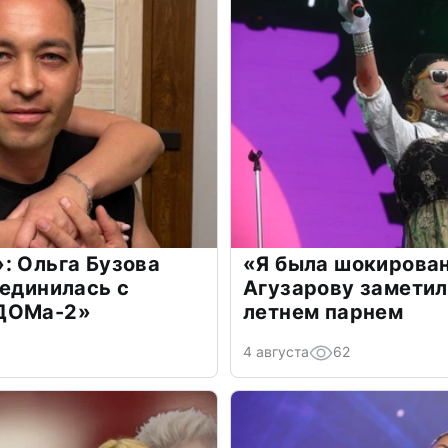
: Ольга Бузова
«Я была шокирова
оединилась с
Агузарову заметил
«ДОМа-2»
летнем парнем
4 августа
62