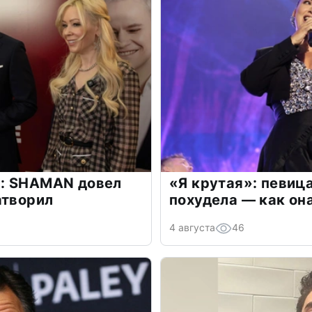
: SHAMAN довел
«Я крутая»: певиц
атворил
похудела — как он
4 августа
46