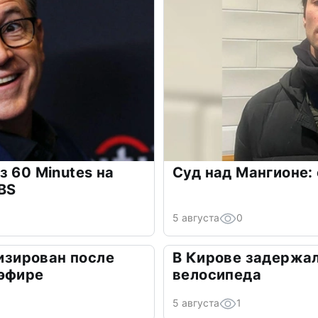
з 60 Minutes на
Суд над Мангионе:
BS
5 августа
0
лизирован после
В Кирове задержал
 эфире
велосипеда
5 августа
1