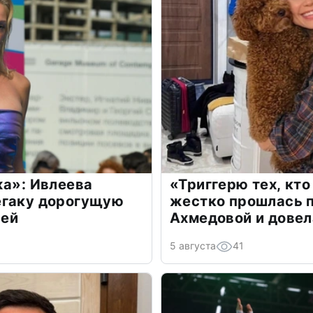
жа»: Ивлеева
«Триггерю тех, кто
егаку дорогущую
жестко прошлась п
лей
Ахмедовой и довел
5 августа
41