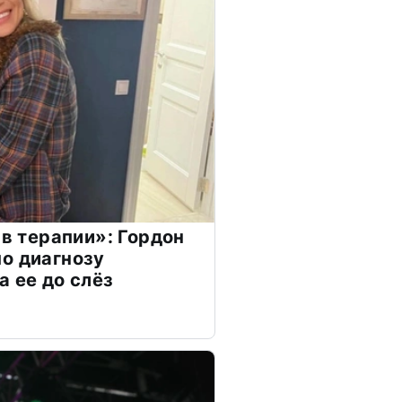
 в терапии»: Гордон
о диагнозу
а ее до слёз