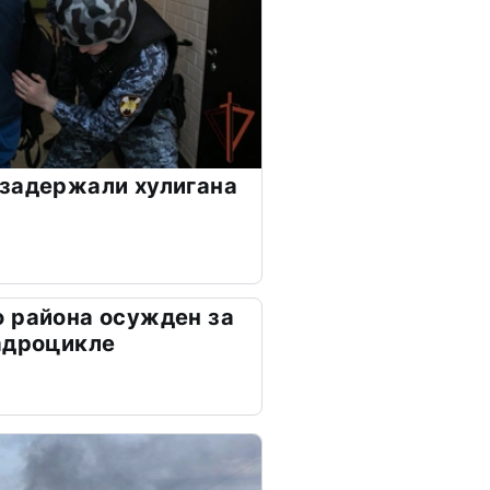
задержали хулигана
 района осужден за
адроцикле