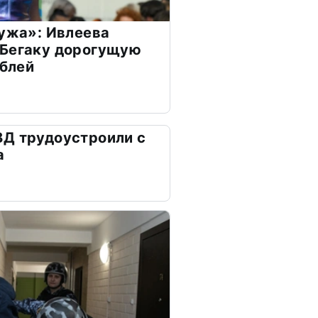
мужа»: Ивлеева
 Бегаку дорогущую
ублей
ВД трудоустроили с
а