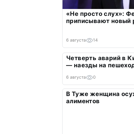
«Не просто слух»: Ф
приписывают новый 
6 августа
14
Четверть аварий в К
— наезды на пешехо
6 августа
0
В Туже женщина осу
алиментов