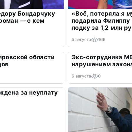
едору Бондарчуку
«Всё, потеряла я 
роман — с кем
подарила Филиппу
лодку за 1,2 млн р
5 августа
166
ировской области
Экс-сотрудника М
дов
нарушением закон
6 августа
0
ждена за неуплату