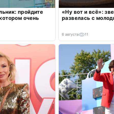
льник: пройдите
«Ну вот и всё»: з
 котором очень
развелась с моло
6 августа
11