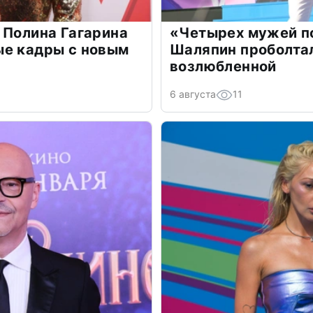
 Полина Гагарина
«Четырех мужей п
ые кадры с новым
Шаляпин проболтал
возлюбленной
6 августа
11