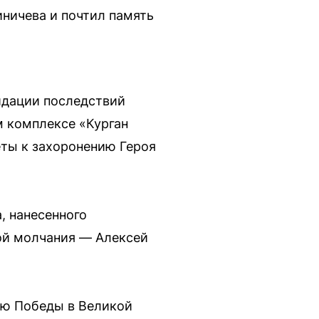
ничева и почтил память
идации последствий
 комплексе «Курган
еты к захоронению Героя
, нанесенного
ой молчания — Алексей
ию Победы в Великой