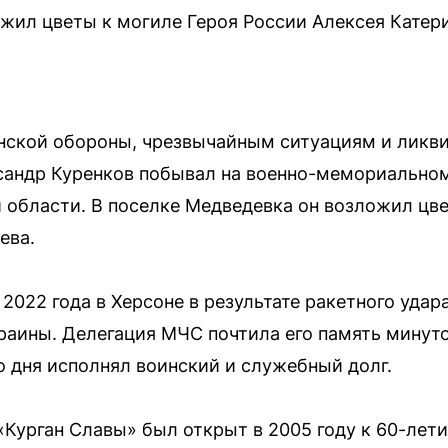
жил цветы к могиле Героя России Алексея Катери
нской обороны, чрезвычайным ситуациям и ликв
сандр Куренков побывал на военно-мемориальном
 области. В поселке Медведевка он возложил цв
ева.
2022 года в Херсоне в результате ракетного удара
аины. Делегация МЧС почтила его память минут
о дня исполнял воинский и служебный долг.
Курган Славы» был открыт в 2005 году к 60-лет