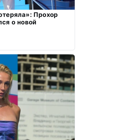
отеряла»: Прохор
ся о новой