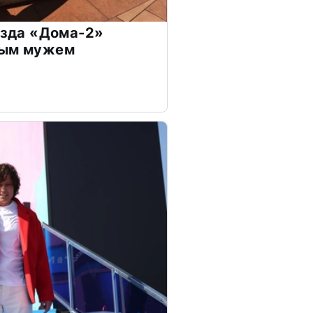
везда «Дома-2»
дым мужем