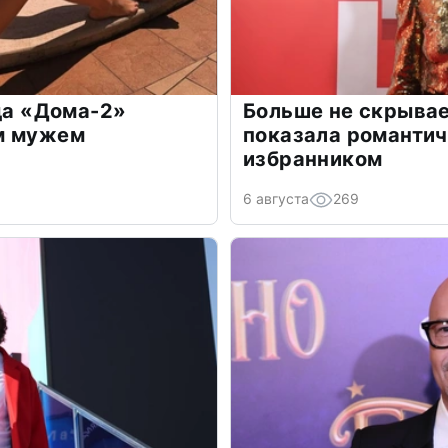
зда «Дома-2»
Больше не скрывае
м мужем
показала романти
избранником
6 августа
269