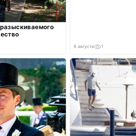
 разыскиваемого
чество
8 августа
1