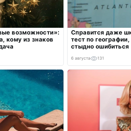
овые возможности»:
Справится даже шк
а, кому из знаков
тест по географии,
дача
стыдно ошибиться
6 августа
131