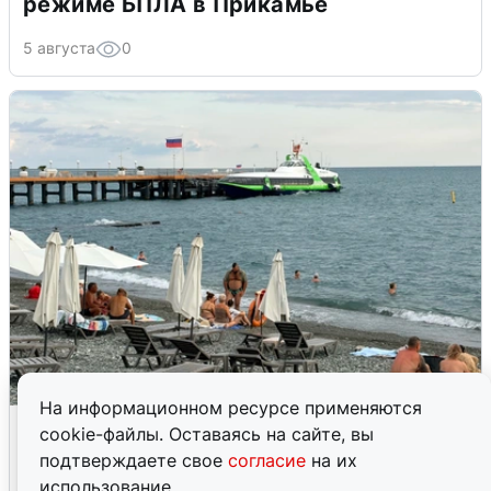
режиме БПЛА в Прикамье
5 августа
0
На информационном ресурсе применяются
Жители и туристы Сочи рассказали
cookie-файлы. Оставаясь на сайте, вы
об атаке БПЛА 5 августа
подтверждаете свое
согласие
на их
использование.