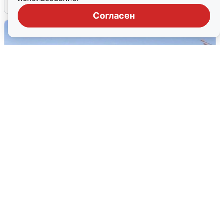
5 августа
0
Согласен
Пять машин столкнулись на
Дмитровском шоссе в Подмосковье
4 августа
0