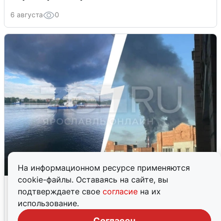
6 августа
0
На информационном ресурсе применяются
cookie-файлы. Оставаясь на сайте, вы
Ночная атака БПЛА на Ярославль:
подтверждаете свое
согласие
на их
попадания и последствия
использование.
6 августа
0
Согласен