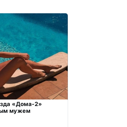
везда «Дома-2»
дым мужем