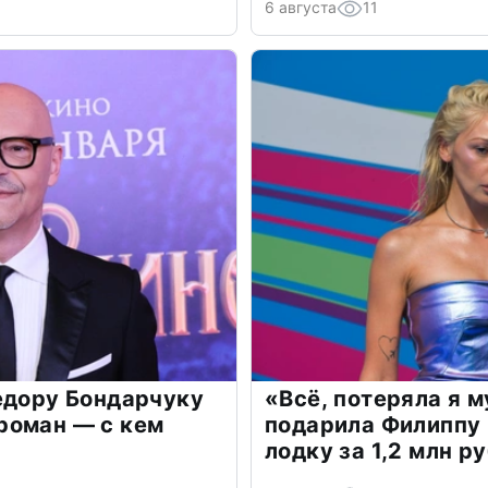
6 августа
11
едору Бондарчуку
«Всё, потеряла я 
роман — с кем
подарила Филиппу
лодку за 1,2 млн р