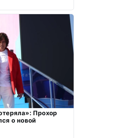
отеряла»: Прохор
ся о новой