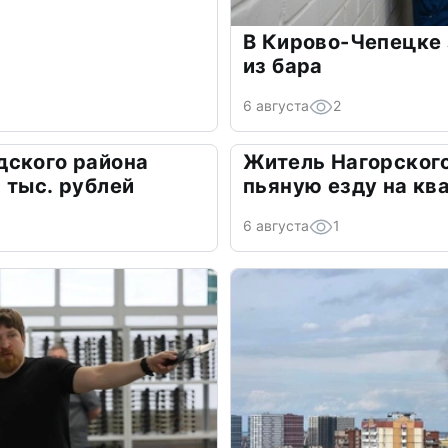
В Кирово-Чепецке 
из бара
6 августа
2
дского района
Житель Нагорского
 тыс. рублей
пьяную езду на кв
6 августа
1