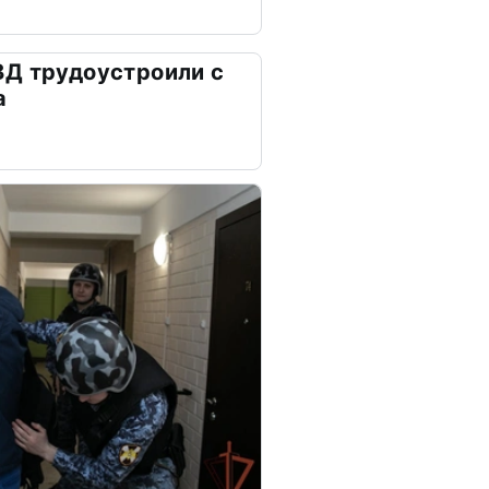
ВД трудоустроили с
а