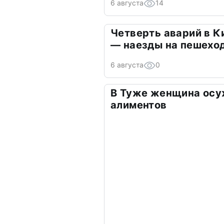
6 августа
14
Четверть аварий в К
— наезды на пешехо
6 августа
0
В Туже женщина осу
алиментов