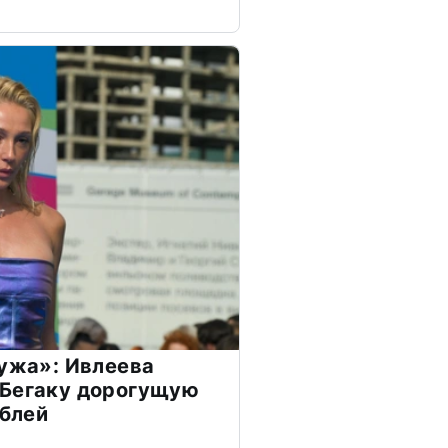
мужа»: Ивлеева
 Бегаку дорогущую
ублей