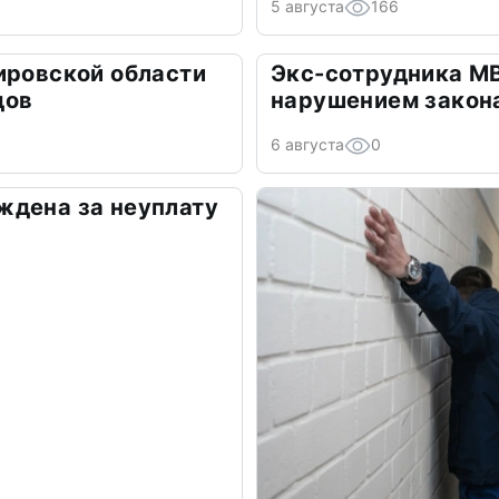
5 августа
166
ировской области
Экс-сотрудника М
дов
нарушением закон
6 августа
0
ждена за неуплату