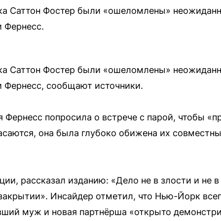
ка Саттон Фостер были «ошеломлены» неожиданно
 Фернесс.
ка Саттон Фостер были «ошеломлены» неожиданно
Фернесс, сообщают источники.
 Фернесс попросила о встрече с парой, чтобы «п
пасаются, она была глубоко обижена их совместн
ции, рассказал изданию: «Дело не в злости и не 
 закрытии». Инсайдер отметил, что Нью-Йорк все
ывший муж и новая партнёрша «открыто демонстр