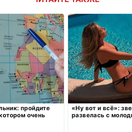
льник: пройдите
«Ну вот и всё»: з
 котором очень
развелась с моло