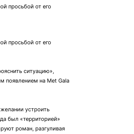
й просьбой от его
й просьбой от его
рояснить ситуацию»,
ым появлением на Met Gala
в желании устроить
гда был «территорией»
ируют роман, разгуливая