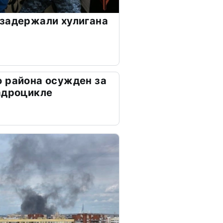
задержали хулигана
 района осужден за
адроцикле