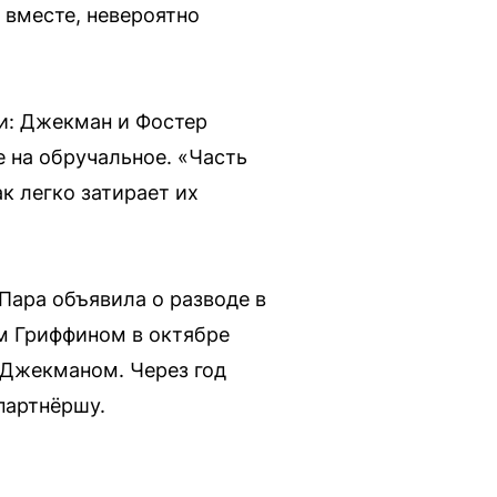
 вместе, невероятно
ли: Джекман и Фостер
е на обручальное. «Часть
ак легко затирает их
 Пара объявила о разводе в
ом Гриффином в октябре
с Джекманом. Через год
партнёршу.