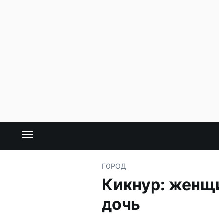
ГОРОД
Кикнур: женщи
дочь