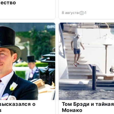
чество
8 августа
1
высказался о
Том Брэди и тайная
в
Монако