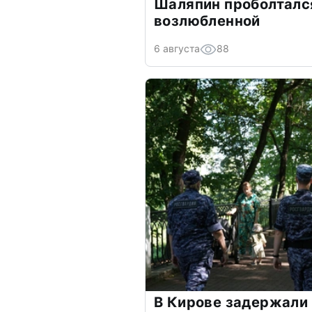
Шаляпин проболтался
возлюбленной
6 августа
88
В Кирове задержали