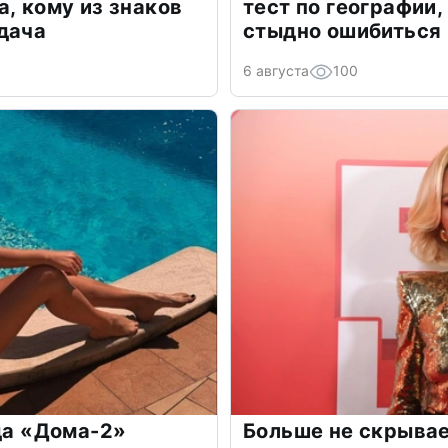
а, кому из знаков
тест по географии,
дача
стыдно ошибиться
6 августа
100
зда «Дома-2»
Больше не скрывае