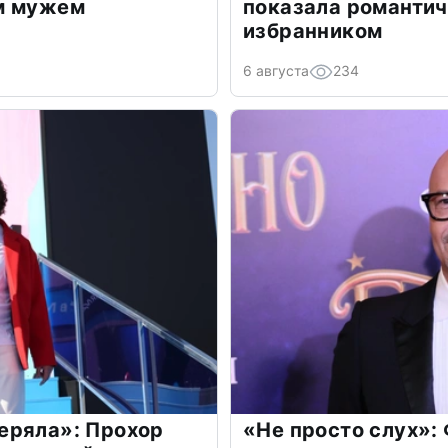
м мужем
показала романти
избранником
6 августа
234
еряла»: Прохор
«Не просто слух»: