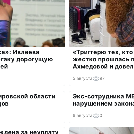
жа»: Ивлеева
«Триггерю тех, кто
егаку дорогущую
жестко прошлась п
лей
Ахмедовой и довел
5 августа
97
ировской области
Экс-сотрудника М
дов
нарушением закон
6 августа
0
ждена за неуплату