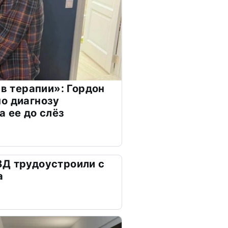
 в терапии»: Гордон
о диагнозу
а ее до слёз
ВД трудоустроили с
а