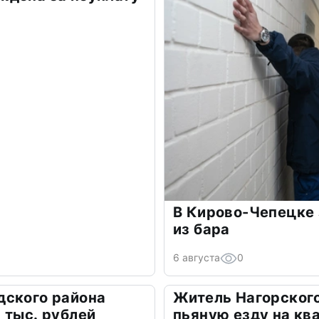
В Кирово-Чепецке 
из бара
6 августа
0
дского района
Житель Нагорского
 тыс. рублей
пьяную езду на кв