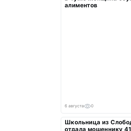
алиментов
6 августа
0
Школьница из Слобо
отдала мошеннику 41