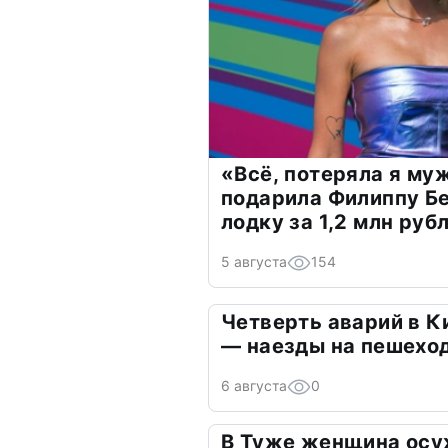
«Всё, потеряла я му
подарила Филиппу Б
лодку за 1,2 млн руб
5 августа
154
Четверть аварий в К
— наезды на пешехо
6 августа
0
В Туже женщина осу