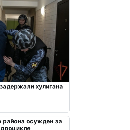
задержали хулигана
 района осужден за
адроцикле