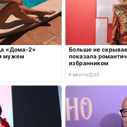
зда «Дома-2»
Больше не скрывае
м мужем
показала романти
избранником
6 августа
23