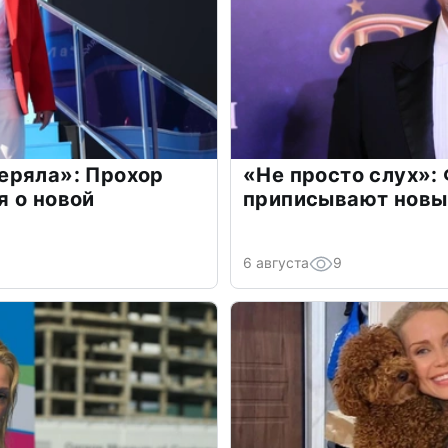
еряла»: Прохор
«Не просто слух»:
 о новой
приписывают новы
6 августа
9