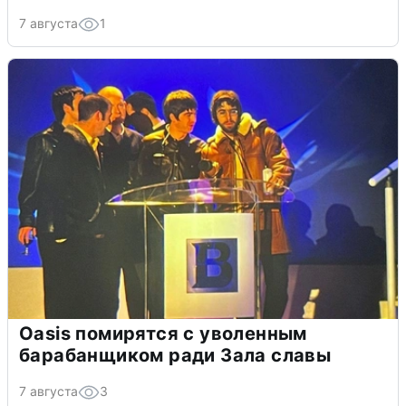
7 августа
1
Oasis помирятся с уволенным
барабанщиком ради Зала славы
7 августа
3