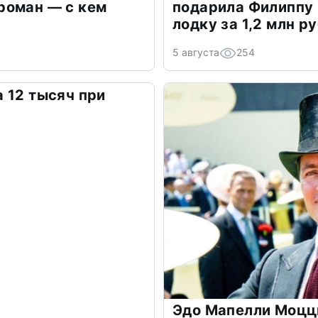
роман — с кем
подарила Филиппу
лодку за 1,2 млн р
5 августа
254
 12 тысяч при
Эдо Мапелли Моцц