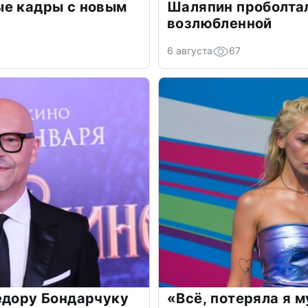
ые кадры с новым
Шаляпин проболтал
возлюбленной
6 августа
67
едору Бондарчуку
«Всё, потеряла я 