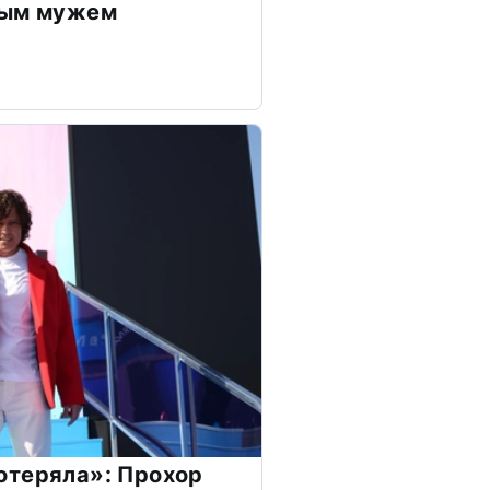
дым мужем
отеряла»: Прохор