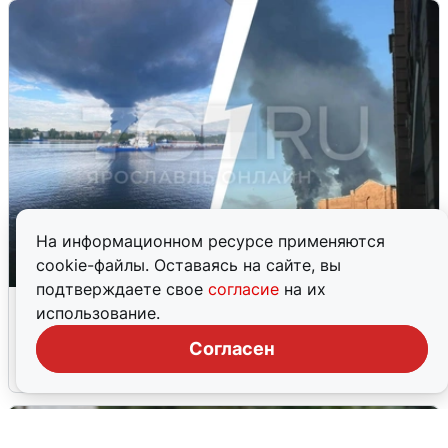
На информационном ресурсе применяются
cookie-файлы. Оставаясь на сайте, вы
подтверждаете свое
согласие
на их
Ночная атака БПЛА на Ярославль:
использование.
попадания и последствия
Согласен
6 августа
0