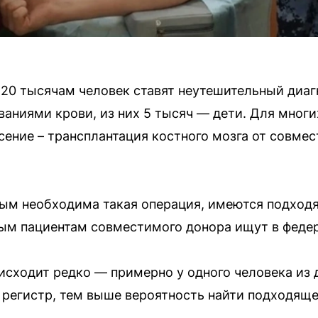
 20 тысячам человек ставят неутешительный диаг
аниями крови, из них 5 тысяч — дети. Для многи
сение – трансплантация костного мозга от совме
рым необходима такая операция, имеются подхо
ным пациентам совместимого донора ищут в феде
исходит редко — примерно у одного человека из 
 регистр, тем выше вероятность найти подходяще