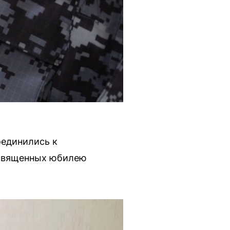
оединились к
освященных юбилею