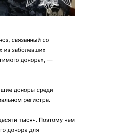
ноз, связанный со
х из заболевших
стимого донора», —
дящие доноры среди
ральном регистре.
десяти тысяч. Поэтому чем
го донора для