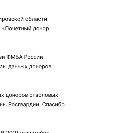
ировской области
ия «Почетный донор
ови ФМБА России
азы данных доноров
ых доноров стволовых
ны Росгвардии. Спасибо
В 2019 году майор