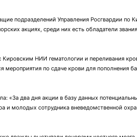
ащие подразделений Управления Росгвардии по К
норских акциях, среди них есть обладатели зван
 с Кировским НИИ гематологии и переливания кр
я мероприятия по сдаче крови для пополнения б
а: «За два дня акции в базу данных потенциальн
ра и молодых сотрудника вневедомственной охра
же дважды выступали донорами костного мозга. 