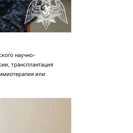
ского научно-
сии, трансплантация
химиотерапия или