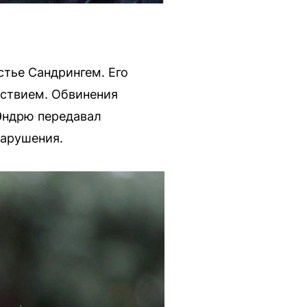
тье Сандрингем. Его
дствием. Обвинения
Эндрю передавал
арушения.