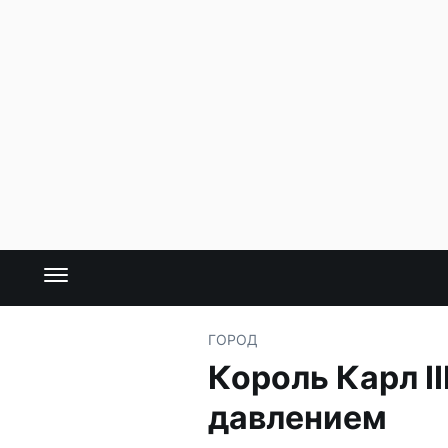
ГОРОД
Король Карл I
давлением