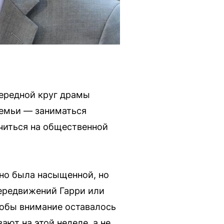
чередной круг драмы
семьи — заниматься
читься на общественной
но была насыщенной, но
передвижений Гарри или
тобы внимание оставалось
ют на этой неделе, а не