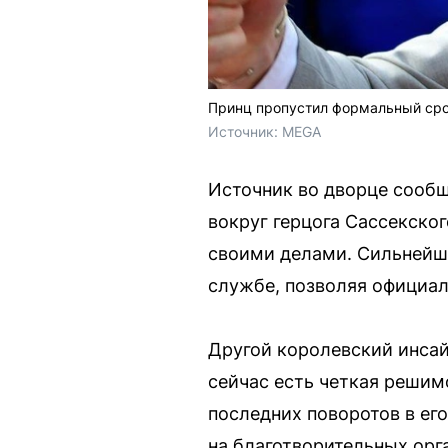
Принц пропустил формальный сро
Источник: 
MEGA
Источник во дворце сообщ
вокруг герцога Сассекско
своими делами. Сильнейши
службе, позволяя официал
Другой королевский инса
сейчас есть четкая решим
последних поворотов в ег
на благотворительных орг