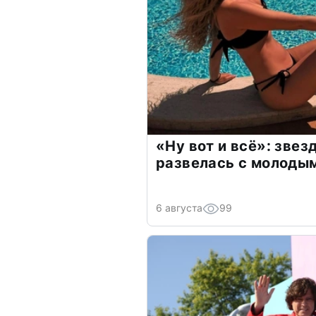
«Ну вот и всё»: зве
развелась с молоды
6 августа
99