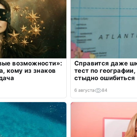
овые возможности»:
Справится даже шк
а, кому из знаков
тест по географии,
дача
стыдно ошибиться
6 августа
84