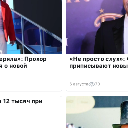
еряла»: Прохор
«Не просто слух»:
 о новой
приписывают новы
6 августа
70
 12 тысяч при