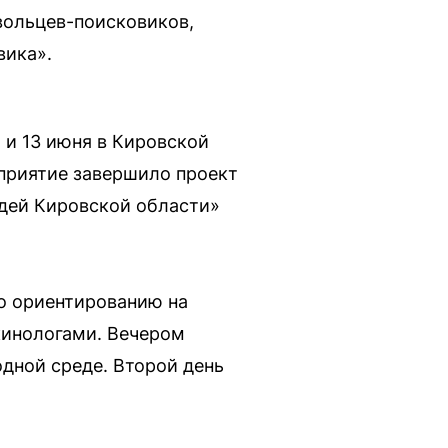
вольцев-поисковиков,
вика».
 и 13 июня в Кировской
приятие завершило проект
дей Кировской области»
о ориентированию на
кинологами. Вечером
одной среде. Второй день