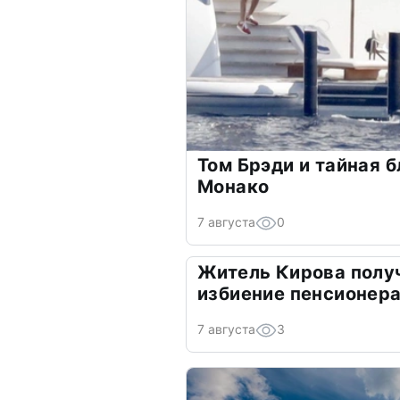
Том Брэди и тайная б
Монако
7 августа
0
Житель Кирова получ
избиение пенсионер
7 августа
3