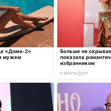
зда «Дома-2»
Больше не скрывае
м мужем
показала романти
избранником
6 августа
211