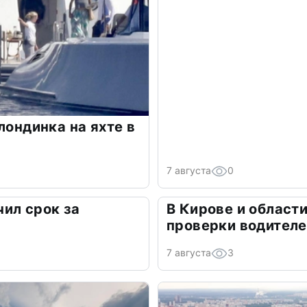
лондинка на яхте в
7 августа
0
ил срок за
В Кирове и област
а
проверки водител
7 августа
3