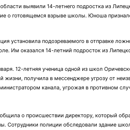
области выявили 14-летнего подростка из Липец
е о готовящемся взрыве школы. Юноша признался
ция установила подозреваемого в отправке ложн
оле. Им оказался 14-летний подросток из Липецк
варя. 12-летняя ученица одной из школ Оричевск
й жизни, получила в мессенджере угрозу от неи
дминистратором канала, угрожая в противном слу
общила о происшествии директору, который обра
ны. Сотрудники полиции обследовали здание шк