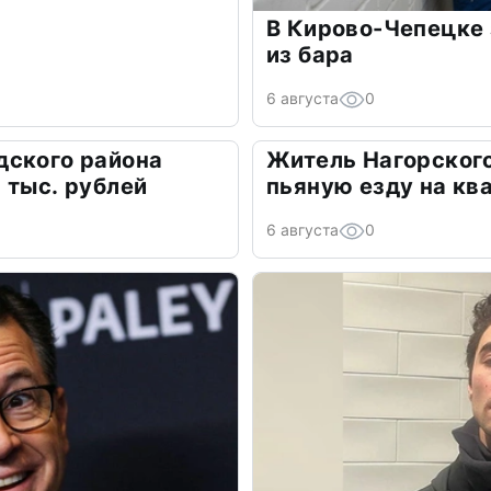
В Кирово-Чепецке 
из бара
6 августа
0
дского района
Житель Нагорского
 тыс. рублей
пьяную езду на кв
6 августа
0