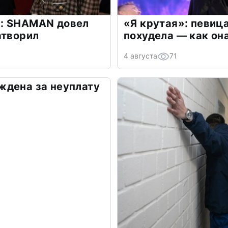
: SHAMAN довел
«Я крутая»: певиц
атворил
похудела — как он
4 августа
71
ждена за неуплату