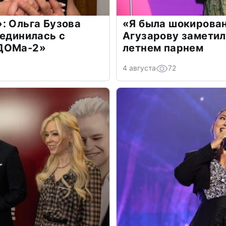
: Ольга Бузова
«Я была шокирова
оединилась с
Агузарову заметил
«ДОМа-2»
летнем парнем
4 августа
72