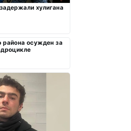
задержали хулигана
 района осужден за
адроцикле