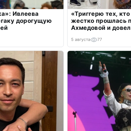
жа»: Ивлеева
«Триггерю тех, кто
егаку дорогущую
жестко прошлась п
лей
Ахмедовой и довел
5 августа
77