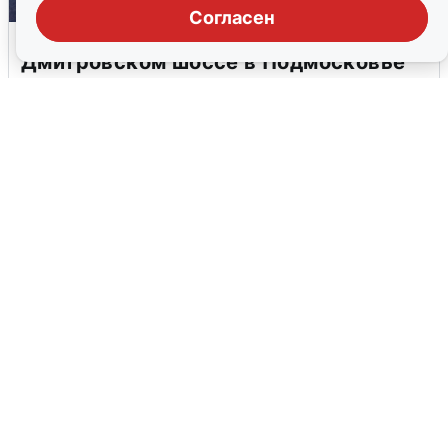
Согласен
Пять машин столкнулись на
Дмитровском шоссе в Подмосковье
4 августа
0
В Туре вода убывает, на других реках