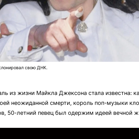
клонировал свою ДНК.
аль из жизни Майкла Джексона стала известна: к
своей неожиданной смерти, король поп-музыки к
в, 50-летний певец был одержим идеей вечной ж