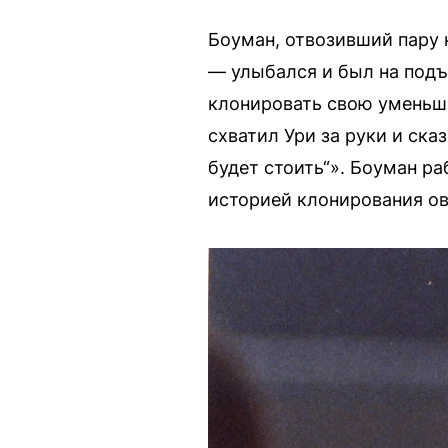
Боуман, отвозивший пару 
— улыбался и был на подъё
клонировать свою уменьше
схватил Ури за руки и сказ
будет стоить“». Боуман ра
историей клонирования ов