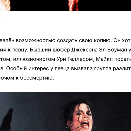
.
евлён возможностью создать свою копию. Он хот
кий к певцу. Бывший шофёр Джексона Эл Боуман у
угом, иллюзионистом Ури Геллером, Майкл посет
е. Особый интерес у певца вызвала группа раэлит
лючом к бессмертию.