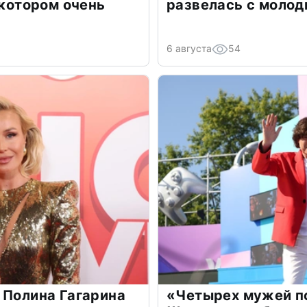
 котором очень
развелась с моло
6 августа
54
 Полина Гагарина
«Четырех мужей п