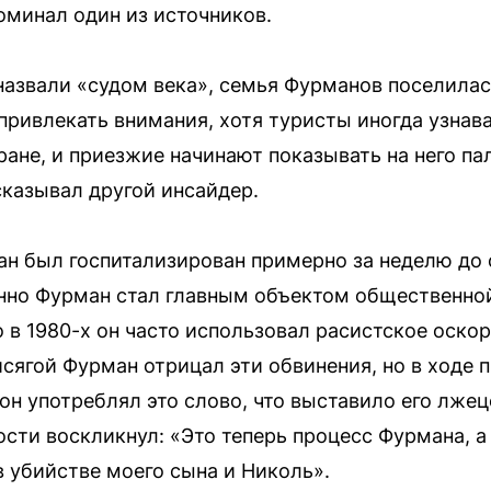
оминал один из источников.
назвали «судом века», семья Фурманов поселила
привлекать внимания, хотя туристы иногда узнав
ране, и приезжие начинают показывать на него па
казывал другой инсайдер.
 был госпитализирован примерно за неделю до 
нно Фурман стал главным объектом общественной
о в 1980-х он часто использовал расистское оско
сягой Фурман отрицал эти обвинения, но в ходе 
он употреблял это слово, что выставило его лжец
ости воскликнул: «Это теперь процесс Фурмана, а
 убийстве моего сына и Николь».