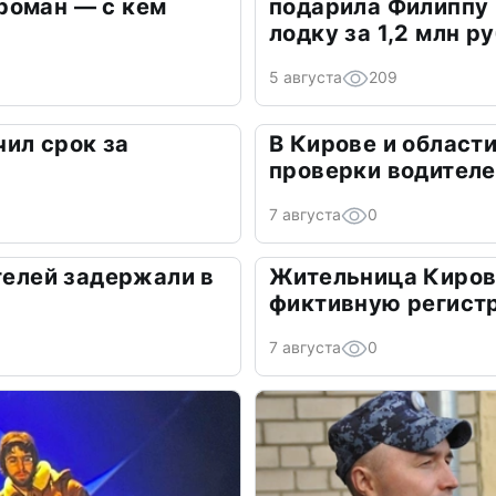
роман — с кем
подарила Филиппу
лодку за 1,2 млн р
5 августа
209
ил срок за
В Кирове и област
а
проверки водител
7 августа
0
ителей задержали в
Жительница Киров
фиктивную регист
7 августа
0