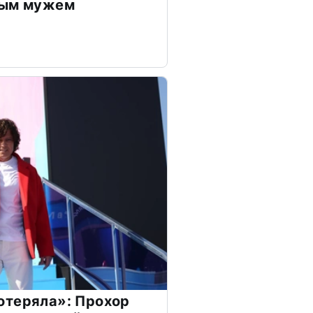
дым мужем
отеряла»: Прохор