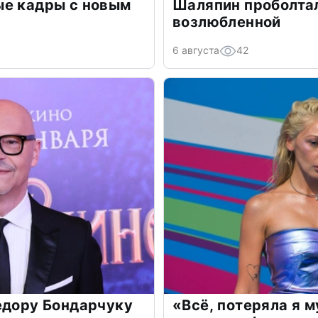
ые кадры с новым
Шаляпин проболтал
возлюбленной
6 августа
42
едору Бондарчуку
«Всё, потеряла я 