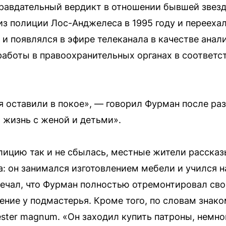
равдательный вердикт в отношении бывшей звезд
з полиции Лос-Анджелеса в 1995 году и переехал 
 и появлялся в эфире телеканала в качестве анал
работы в правоохранительных органах в соответс
ня оставили в покое», — говорил Фурман после ра
 жизнь с женой и детьми».
олицию так и не сбылась, местные жители расска
а: он занимался изготовлением мебели и учился н
ечал, что Фурман полностью отремонтировал сво
ение у подмастерья. Кроме того, по словам знак
ster magnum. «Он заходил купить патроны, немно