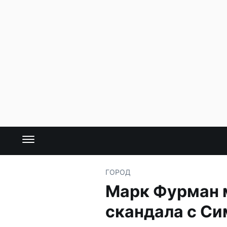
ГОРОД
Марк Фурман м
скандала с С