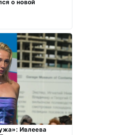
ся о новой
мужа»: Ивлеева