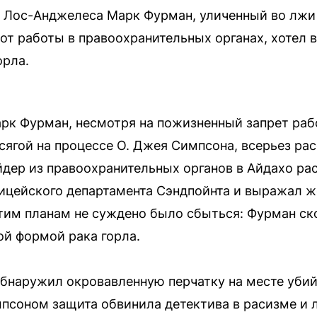
 Лос-Анджелеса Марк Фурман, уличенный во лжи 
т работы в правоохранительных органах, хотел в
орла.
рк Фурман, несмотря на пожизненный запрет раб
сягой на процессе О. Джея Симпсона, всерьез р
йдер из правоохранительных органов в Айдахо ра
ицейского департамента Сэндпойнта и выражал ж
тим планам не суждено было сбыться: Фурман ско
ой формой рака горла.
бнаружил окровавленную перчатку на месте убий
мпсоном защита обвинила детектива в расизме и л