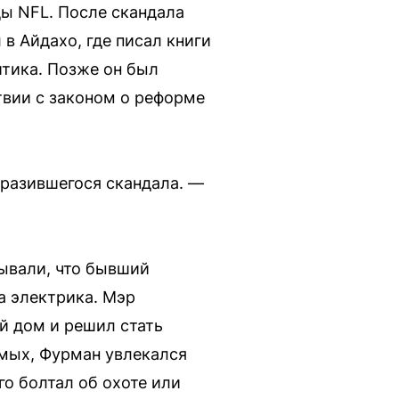
ы NFL. После скандала
в Айдахо, где писал книги
итика. Позже он был
твии с законом о реформе
зразившегося скандала. —
зывали, что бывший
а электрика. Мэр
й дом и решил стать
омых, Фурман увлекался
го болтал об охоте или