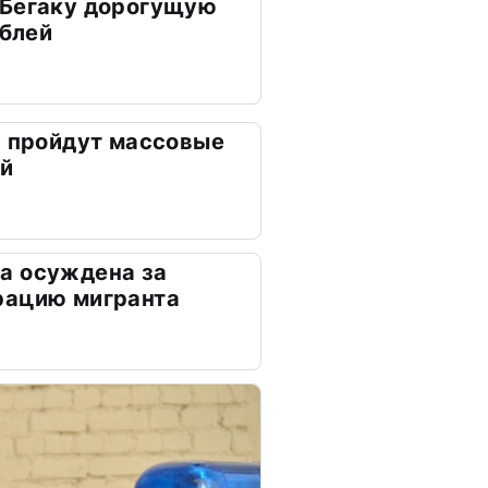
 Бегаку дорогущую
ублей
и пройдут массовые
ей
а осуждена за
рацию мигранта