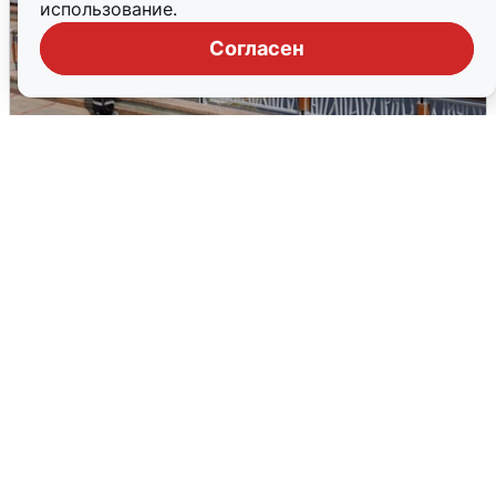
использование.
Согласен
В Туре вода убывает, на других реках
области прибывает
4 августа
0