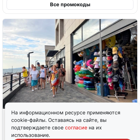
Все промокоды
На информационном ресурсе применяются
В Сочи объявили угрозу атаки БПЛА и
cookie-файлы. Оставаясь на сайте, вы
закрыли пляжи
подтверждаете свое
согласие
на их
6 августа
0
использование.