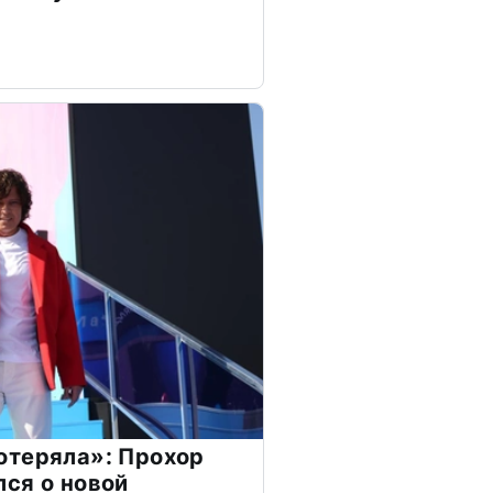
отеряла»: Прохор
ся о новой