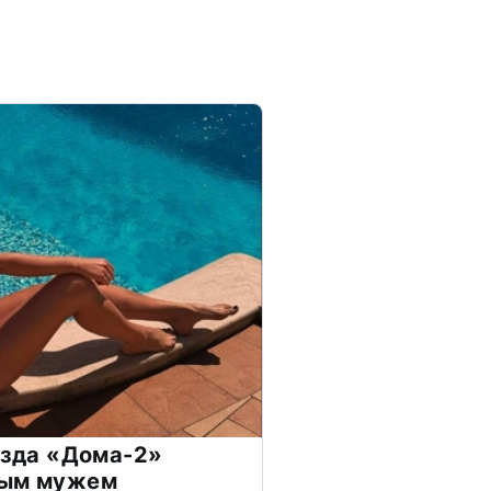
везда «Дома-2»
дым мужем