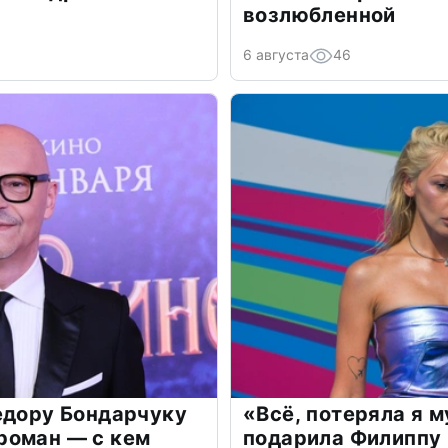
возлюбленной
6 августа
46
едору Бондарчуку
«Всё, потеряла я 
роман — с кем
подарила Филиппу