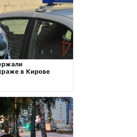
ержали
краже в Кирове