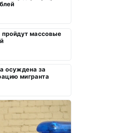
ублей
и пройдут массовые
ей
а осуждена за
рацию мигранта