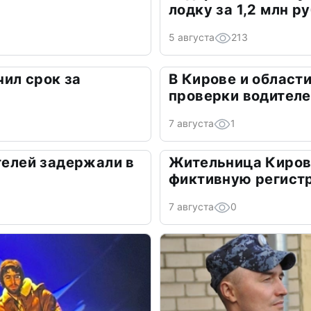
лодку за 1,2 млн р
5 августа
213
ил срок за
В Кирове и област
а
проверки водител
7 августа
1
ителей задержали в
Жительница Киров
фиктивную регист
7 августа
0