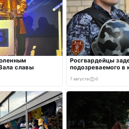
воленным
Росгвардейцы зад
Зала славы
подозреваемого в 
7 августа
0