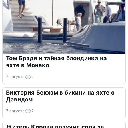
Том Брэди и тайная блондинка на
яхте в Монако
7 августа
2
Виктория Бекхэм в бикини на яхте с
Дэвидом
7 августа
2
Житель Кирова получил срок за