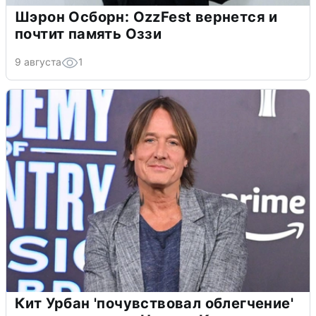
Шэрон Осборн: OzzFest вернется и
почтит память Оззи
9 августа
1
Кит Урбан 'почувствовал облегчение'