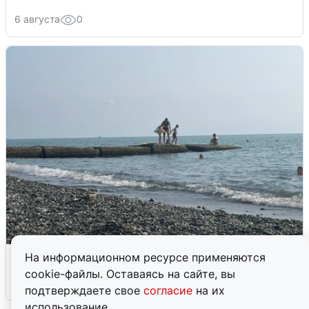
6 августа
0
Сирены в Сочи: новая угроза БПЛА
На информационном ресурсе применяются
cookie-файлы. Оставаясь на сайте, вы
6 августа
0
подтверждаете свое
согласие
на их
использование.