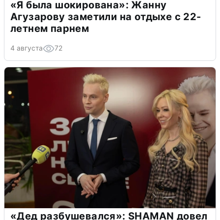
«Я была шокирована»: Жанну
Агузарову заметили на отдыхе с 22-
летнем парнем
4 августа
72
«Дед разбушевался»: SHAMAN довел