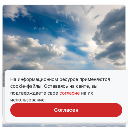
На информационном ресурсе применяются
cookie-файлы. Оставаясь на сайте, вы
МЧС ответило на сообщения о
подтверждаете свое
согласие
на их
грохоте в Москве
использование.
Согласен
7 августа
0