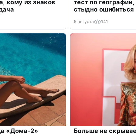
а, кому из знаков
тест по географии,
дача
стыдно ошибиться
6 августа
141
зда «Дома-2»
Больше не скрывае