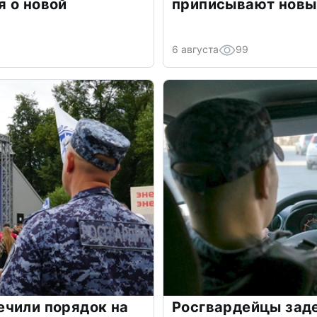
 о новой
приписывают новы
6 августа
99
ечили порядок на
Росгвардейцы зад