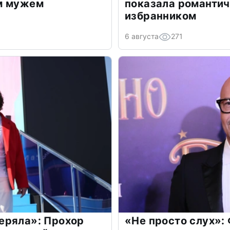
м мужем
показала романти
избранником
6 августа
271
еряла»: Прохор
«Не просто слух»: