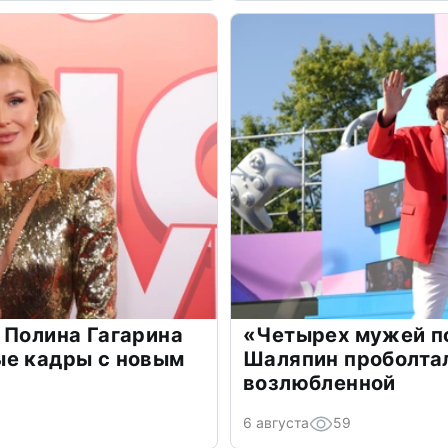
 Полина Гагарина
«Четырех мужей п
ые кадры с новым
Шаляпин проболтал
возлюбленной
6 августа
59