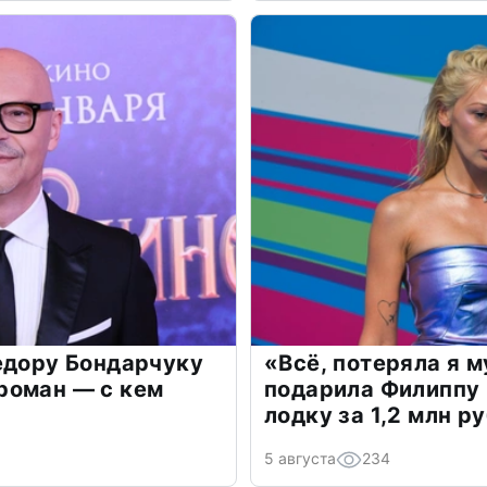
едору Бондарчуку
«Всё, потеряла я 
роман — с кем
подарила Филиппу
лодку за 1,2 млн р
5 августа
234