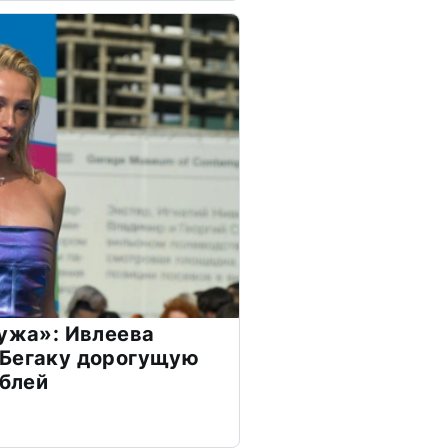
мужа»: Ивлеева
 Бегаку дорогущую
ублей