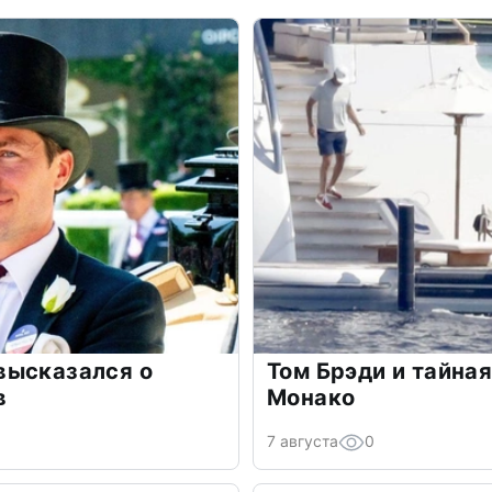
высказался о
Том Брэди и тайная
в
Монако
7 августа
0