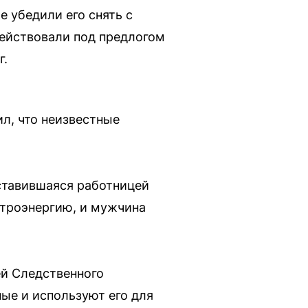
е убедили его снять с
действовали под предлогом
г.
л, что неизвестные
ставившаяся работницей
ктроэнергию, и мужчина
ей Следственного
ные и используют его для