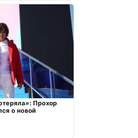
отеряла»: Прохор
ся о новой