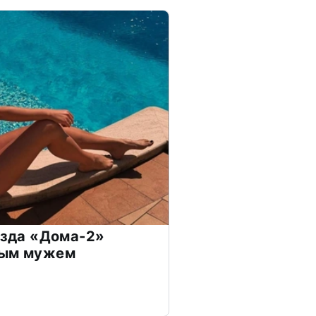
везда «Дома-2»
дым мужем