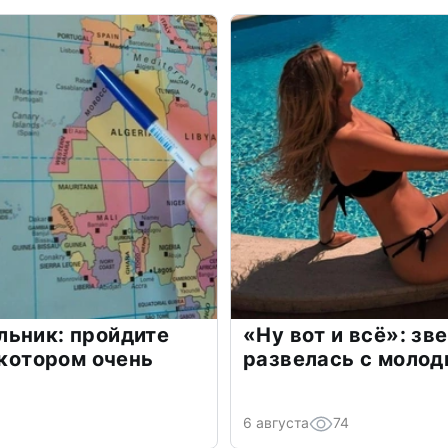
льник: пройдите
«Ну вот и всё»: з
 котором очень
развелась с моло
6 августа
74