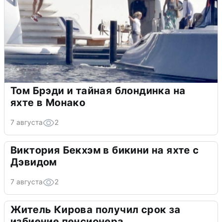
Том Брэди и тайная блондинка на
яхте в Монако
7 августа
2
Виктория Бекхэм в бикини на яхте с
Дэвидом
7 августа
2
Житель Кирова получил срок за
избиение пенсионера