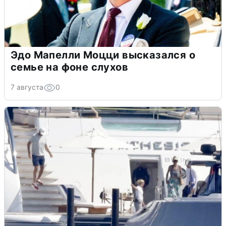
Эдо Мапелли Моцци высказался о
семье на фоне слухов
7 августа
0