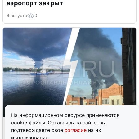
аэропорт закрыт
6 августа
0
На информационном ресурсе применяются
Ночная атака БПЛА на Ярославль:
cookie-файлы. Оставаясь на сайте, вы
попадания и последствия
подтверждаете свое
согласие
на их
использование.