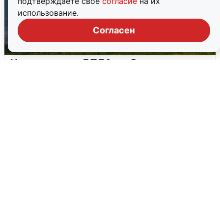
подтверждаете свое
согласие
на их
использование.
Согласен
Ночная атака БПЛА на Самарскую
область: хронология
8 августа
0